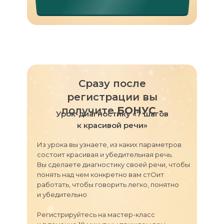
Сразу после
регистрации вы
получите
БОНУС -
Урок-диагностику «7 шагов
к красивой речи»
Из урока вы узнаете, из каких параметров
состоит красивая и убедительная речь.
Вы сделаете диагностику своей речи, чтобы
понять над чем конкретно вам стОит
работать, чтобы говорить легко, понятно
и убедительно
Регистрируйтесь на мастер-класс