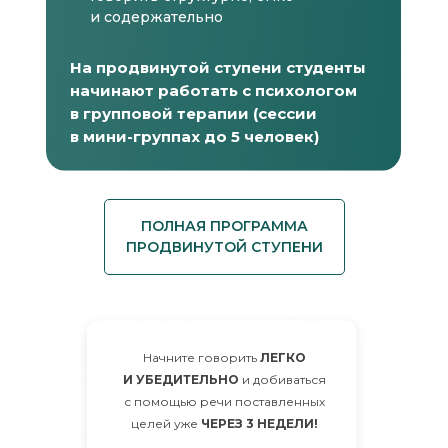
и содержательно
На продвинутой ступени студенты
начинают работать с психологом
в групповой терапии (сессии
в мини-группах до 5 человек)
ПОЛНАЯ ПРОГРАММА
ПРОДВИНУТОЙ СТУПЕНИ
Модуль 1. Справляемся со страхом
и формируем уверенность
Начните говорить
ЛЕГКО
Урок «Почему мы боимся выступать
И УБЕДИТЕЛЬНО
и добиваться
публично»
с помощью речи поставленных
Урок «Формула уверенного выступления:
целей уже
ЧЕРЕЗ 3 НЕДЕЛИ!
техника 3 П»
Урок «Подготовка. Как правильно