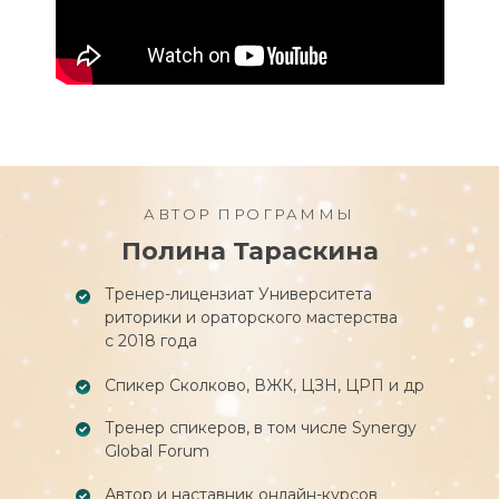
вопросы, чтобы подчеркнуть свой
профессионализм»
Бонусный урок «Карта сообщений:
гениальный способ структурировать любое
выступление»
Модуль 3. Вовлекаем
аудиторию в диалог
Урок «Что делает выступление
АВТОР ПРОГРАММЫ
интересным»
Полина Тараскина
Урок «Как говорить, чтобы слушали»
Урок «Как говорить, чтобы понимали:
Тренер-лицензиат Университета
диалог»
риторики и ораторского мастерства
Урок «Как говорить, чтобы понимали:
с 2018 года
картина из слов»
Урок « Как рассказывать истории
Спикер Сколково, ВЖК, ЦЗН, ЦРП и др
интересно»
Бонусный урок
Тренер спикеров, в том числе Synergy
Global Forum
Модуль 4. Учимся презентовать себя
Автор и наставник онлайн-курсов