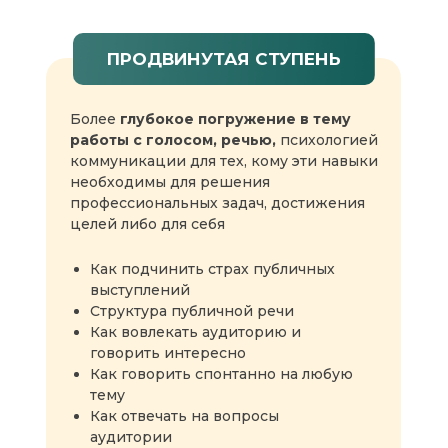
Урок «Внутренний образ оратора»
Урок «Четыре квадрата восприятия речи»
ПРОДВИНУТАЯ СТУПЕНЬ
Урок «Как расширить словарный запас»
Диагностика вашей речи
Речевая зарядка с куратором онлайн
Более
глубокое погружение в тему
(30−60 минут)
работы с голосом,
речью,
психологией
коммуникации для тех, кому эти навыки
необходимы для решения
профессиональных задач, достижения
Модуль 2. Владение голосом
целей либо для себя
Урок «Как избавиться от слов-паразитов»
Урок «Энергетика речи»
Как подчинить страх публичных
Урок «Интонация и ритм»
выступлений
Структура публичной речи
Как вовлекать аудиторию и
Модуль 3. Искусство беседы
говорить интересно
Как говорить спонтанно на любую
Урок «Искусство непринужденной
тему
беседы»
Как отвечать на вопросы
Урок «Структура речи»
аудитории