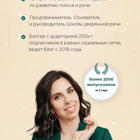
по развитию голоса и речи
Урок «Почему КАЖДОМУ нужна
самопрезентация»
Предприниматель. Основатель
Урок «Ошибки самопрезентации»
и руководитель Школы уверенной речи
Урок «Схема самопрезентации:
экспертность, результат, польза»
Блогер с аудиторией 200к+
Консультация с Полиной
подписчиков в разных социальных сетях,
по самопрезентации
ведет блог с 2018 года
Финальное задание
Бонусный урок. Самопрезентация
на собеседовании