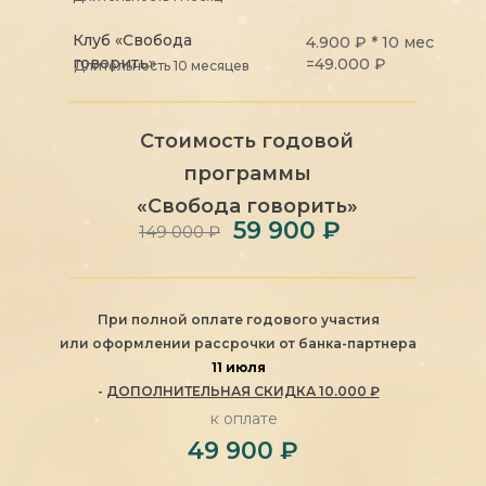
Клуб «Свобода
4.900 ₽ * 10 мес
говорить»
=49.000 ₽
Длительность 10 месяцев
Стоимость годовой
программы
«Свобода говорить»
59 900 ₽
149 000 ₽
При полной оплате годового участия
или оформлении рассрочки от банка-партнера
11 июля
-
ДОПОЛНИТЕЛЬНАЯ СКИДКА 10.000 ₽
к оплате
49 900 ₽