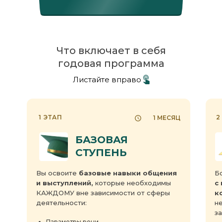
Что включает в себя
годовая программа
Листайте вправо
1 ЭТАП
2
1 МЕСЯЦ
БАЗОВАЯ
СТУПЕНЬ
Вы освоите
базовые навыки общения
Б
и выступлений,
которые необходимы
с
КАЖДОМУ вне зависимости от сферы
к
деятельности:
н
з
Параметры речи