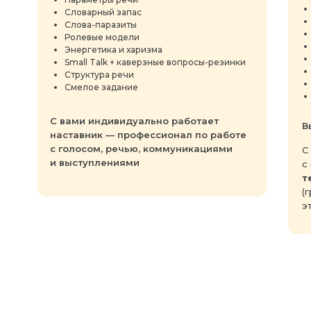
Словарный запас
Слова-паразиты
Ролевые модели
Энергетика и харизма
Small Talk + каверзные вопросы-резинки
Структура речи
Смелое задание
С вами индивидуально работает
В
наставник — профессионал по работе
с голосом, речью, коммуникациями
С
и выступлениями
с
т
(
э