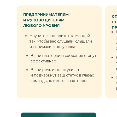
ПРЕДПРИНИМАТЕЛЯМ
С
И РУКОВОДИТЕЛЯМ
П
ЛЮБОГО УРОВНЯ
П
Научитесь говорить с командой
так, чтобы вас слушали, слышали
Научитесь говорить с командой
и понимали с полуслова
так, чтобы вас слушали, слышали
Ваши планерки и собрания станут
и понимали с полуслова
эффективнее
Ваши планерки и собрания станут
Ваши речь и голос усилят
эффективнее
и подчеркнут ваш статус в глазах
команды, клиентов, партнеров
Ваши речь и голос усилят
и подчеркнут ваш статус в глазах
команды, клиентов, партнеров