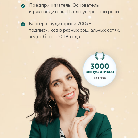
Урок «Что делает выступление
Предприниматель. Основатель
интересным»
и руководитель Школы уверенной речи
Урок «Как говорить, чтобы слушали»
Урок «Как говорить, чтобы понимали:
Блогер с аудиторией 200к+
диалог»
подписчиков в разных социальных сетях,
Урок «Как говорить, чтобы понимали:
ведет блог с 2018 года
картина из слов»
Урок « Как рассказывать истории
интересно»
Бонусный урок
Модуль 4. Учимся презентовать себя
Урок «Почему КАЖДОМУ нужна
самопрезентация»
Урок «Ошибки самопрезентации»
Урок «Схема самопрезентации:
экспертность, результат, польза»
Консультация с Полиной
по самопрезентации
Финальное задание