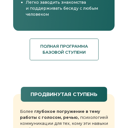
Легко заводить знакомства
и поддерживать беседу с любым
человеком
ПОЛНАЯ ПРОГРАММА
БАЗОВОЙ СТУПЕНИ
Модуль 1. Знакомство с речью
Урок «Внутренний образ оратора»
Урок «Четыре квадрата восприятия речи»
ПРОДВИНУТАЯ СТУПЕНЬ
Урок «Как расширить словарный запас»
Диагностика вашей речи
Речевая зарядка с куратором онлайн
Более
глубокое погружение в тему
(30−60 минут)
работы с голосом,
речью,
психологией
коммуникации для тех, кому эти навыки