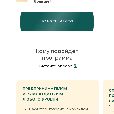
больше!
ЗАНЯТЬ МЕСТО
Кому подойдет
программа
Листайте вправо
ПРЕДПРИНИМАТЕЛЯМ
С
И РУКОВОДИТЕЛЯМ
П
ЛЮБОГО УРОВНЯ
П
Научитесь говорить с командой
так, чтобы вас слушали, слышали
Научитесь говорить с командой
и понимали с полуслова