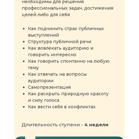
необходимы для решения
профессиональных задач, достижения
Модуль 2. Владение голосом
целей либо для себя
Урок «Как избавиться от слов-паразитов»
Урок «Энергетика речи»
Как подчинить страх публичных
Урок «Интонация и ритм»
выступлений
Структура публичной речи
Как вовлекать аудиторию и
Модуль 3. Искусство беседы
говорить интересно
Как говорить спонтанно на любую
Урок «Искусство непринужденной
тему
беседы»
Как отвечать на вопросы
Урок «Структура речи»
аудитории
Урок «Секретное задание»
Самопрезентация
Как раскрыть природную красоту
и силу голоса
Как вести себя в конфликтах
Длительность ступени -
4 недели