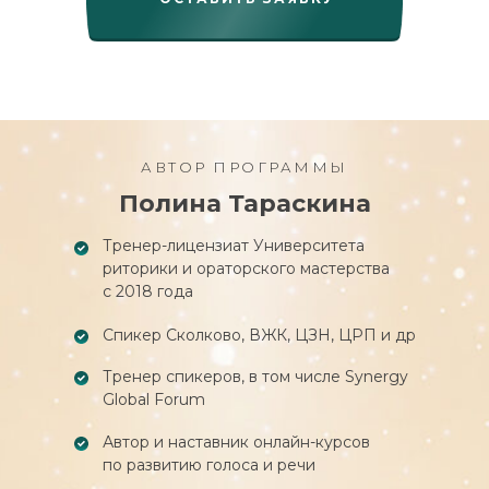
Бонусный урок «Речевое поведение
в конфликте»
Модуль 2. Готовим выступление
Урок «Почему важна структура выступления»
Урок «Трехчастная структура выступления:
что это»
АВТОР ПРОГРАММЫ
Урок «О чем говорить во вступлении»
Полина Тараскина
Урок «О чем говорить в основной части»
Урок «О чем говорить в заключении»
Тренер-лицензиат Университета
Урок «Вопросы после выступления»
риторики и ораторского мастерства
Урок «Типы вопросов. Как отвечать на
с 2018 года
вопросы, чтобы подчеркнуть свой
профессионализм»
Спикер Сколково, ВЖК, ЦЗН, ЦРП и др
Бонусный урок «Карта сообщений:
гениальный способ структурировать любое
Тренер спикеров, в том числе Synergy
выступление»
Global Forum
Модуль 3. Вовлекаем
Автор и наставник онлайн-курсов
аудиторию в диалог
по развитию голоса и речи