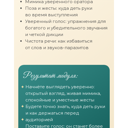
Мимика уверенного оратора
Поза и жесты: куда деть руки
во время выступления
Уверенный голос: упражнения для
богатого и убедительного звучания
и четкой дикции
Чистота речи: как избавиться
от слов и звуков-паразитов
Результат модуля:
Начнёте выглядеть уверенно:
открытый взгляд, живая мимика,
спокойные и уместные жесты
Будете точно знать, куда деть руки
и как держаться перед
аудиторией
Поставите голос: он станет более