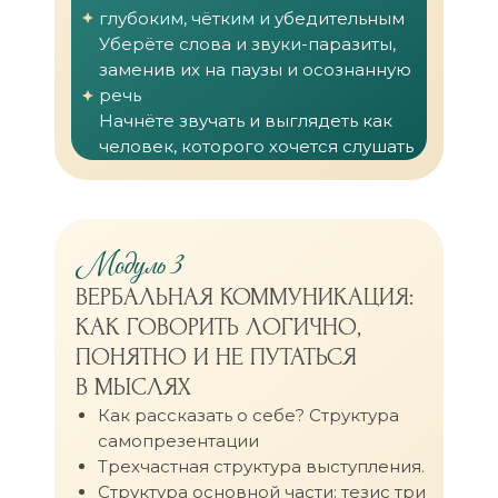
глубоким, чётким и убедительным
Уберёте слова и звуки-паразиты,
заменив их на паузы и осознанную
речь
Начнёте звучать и выглядеть как
человек, которого хочется слушать
Модуль 3
ВЕРБАЛЬНАЯ КОММУНИКАЦИЯ:
КАК ГОВОРИТЬ ЛОГИЧНО,
ПОНЯТНО И НЕ ПУТАТЬСЯ
В МЫСЛЯХ
Как рассказать о себе? Структура
самопрезентации
Трехчастная структура выступления.
Структура основной части: тезис три