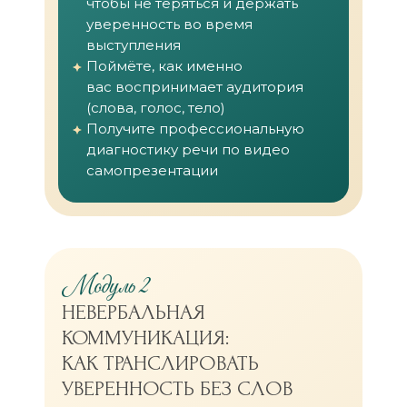
чтобы не теряться и держать
уверенность во время
выступления
Поймёте, как именно
вас воспринимает аудитория
(слова, голос, тело)
Получите профессиональную
диагностику речи по видео
самопрезентации
Модуль 2
НЕВЕРБАЛЬНАЯ
КОММУНИКАЦИЯ:
КАК ТРАНСЛИРОВАТЬ
УВЕРЕННОСТЬ БЕЗ СЛОВ