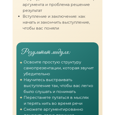
аргумента и проблема решение
результат
Вступление и заключение: как
начать и закончить выступление,
чтобы вас поняли
Результат модуля:
Освоите простую структуру
самопрезентации, которая звучит
убедительно
Научитесь выстраивать
выступление так, чтобы вас легко
было слушать и понимать
Перестанете путаться в мыслях
и терять нить во время речи
Сможете аргументированно